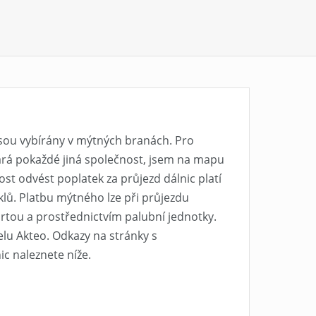
jsou vybírány v mýtných branách. Pro
tará pokaždé jiná společnost, jsem na mapu
st odvést poplatek za průjezd dálnic platí
klů. Platbu mýtného lze při průjezdu
rtou a prostřednictvím palubní jednotky.
lu Akteo. Odkazy na stránky s
c naleznete níže.