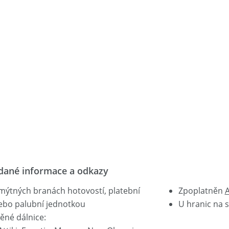
dané informace a odkazy
 mýtných branách hotovostí, platební
Zpoplatněn
A
ebo palubní jednotkou
U hranic na 
ěné dálnice: