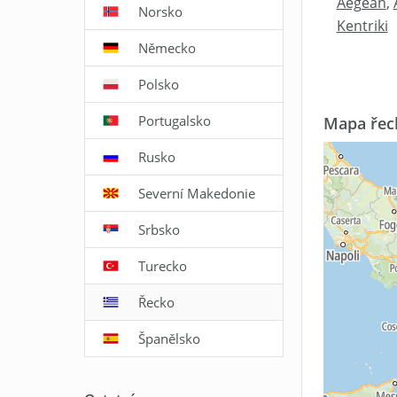
Aegean
,
Norsko
Kentriki
Německo
Polsko
Portugalsko
Mapa řeck
Rusko
Severní Makedonie
Srbsko
Turecko
Řecko
Španělsko