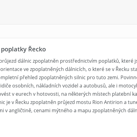
 poplatky Řecko
 průjezd dálnic zpoplatněn prostřednictvím poplatků, které 
orientace ve zpoplatněných dálnicích, o které se v Řecku s
ompletní přehled zpoplatněných silnic pro tuto zemi. Povinno
idiče osobních, nákladních vozidel a autobusů, ale i motocy
vést v eurech v hotovosti, na některých místech platební ka
ic je v Řecku zpoplatněn průjezd mostu Rion Antirion a tune
i v angličtině, cenami mýtného a mapu zpoplatněných dálni