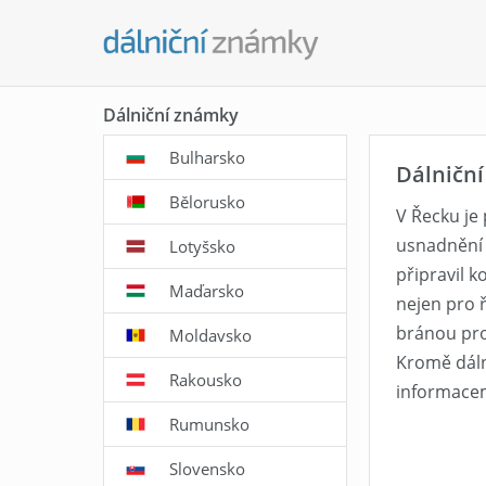
Dálniční známky
Bulharsko
Dálniční
Bělorusko
V Řecku je
usnadnění 
Lotyšsko
připravil k
Maďarsko
nejen pro ř
bránou pro
Moldavsko
Kromě dáln
Rakousko
informacem
Rumunsko
Slovensko