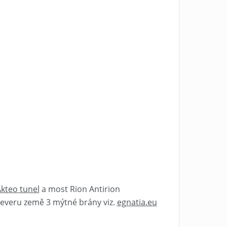
kteo tunel
a most Rion Antirion
severu země 3 mýtné brány viz.
egnatia.eu