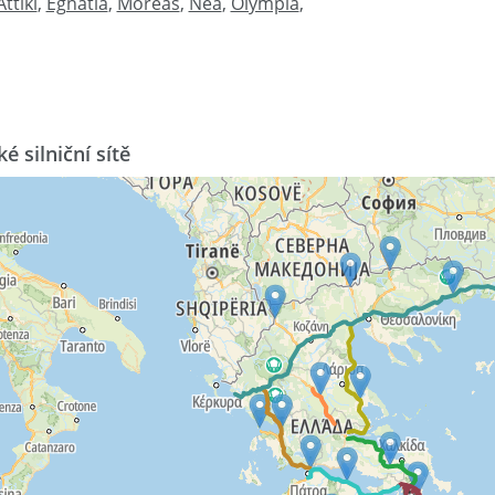
Attiki
,
Egnatia
,
Moreas
,
Nea
,
Olympia
,
é silniční sítě