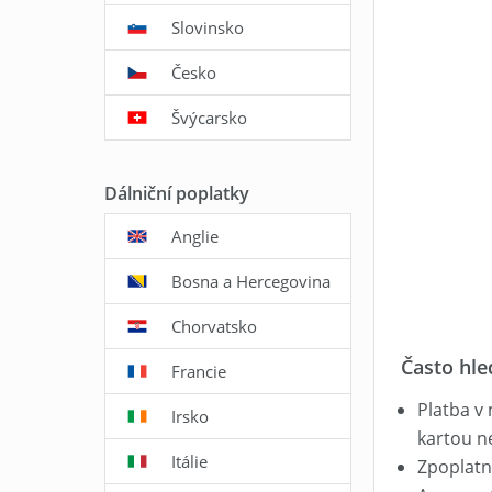
Slovinsko
Česko
Švýcarsko
Dálniční poplatky
Anglie
Bosna a Hercegovina
Chorvatsko
Často hle
Francie
Platba v
Irsko
kartou n
Itálie
Zpoplatn