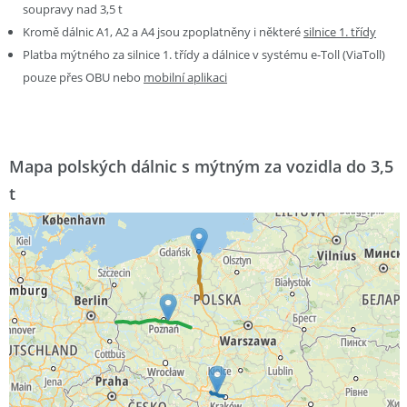
soupravy nad 3,5 t
Kromě dálnic A1, A2 a A4 jsou zpoplatněny i některé
silnice 1. třídy
Platba mýtného za silnice 1. třídy a dálnice v systému e-Toll (ViaToll)
pouze přes OBU nebo
mobilní aplikaci
Mapa polských dálnic s mýtným za vozidla do 3,5
t