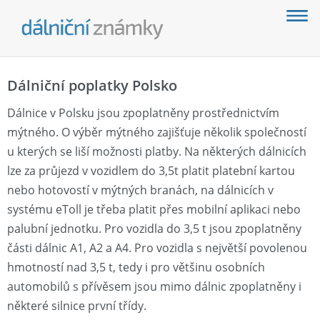
Dálniční poplatky Polsko
Dálnice v Polsku jsou zpoplatněny prostřednictvím
mýtného. O výběr mýtného zajišťuje několik společností
u kterých se liší možnosti platby. Na některých dálnicích
lze za průjezd v vozidlem do 3,5t platit platební kartou
nebo hotovostí v mýtných branách, na dálnicích v
systému eToll je třeba platit přes mobilní aplikaci nebo
palubní jednotku. Pro vozidla do 3,5 t jsou zpoplatněny
části dálnic A1, A2 a A4. Pro vozidla s největší povolenou
hmotností nad 3,5 t, tedy i pro většinu osobních
automobilů s přívěsem jsou mimo dálnic zpoplatněny i
některé silnice první třídy.