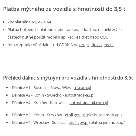
Platba mýtného za vozidla s hmotností do 3,5 t
Zpoplatněna A1, A2 a A4
Platba hotovostí, platební nebo tankovací kartou, na některých
částech nutné použít mobilní aplikaci, eTicket nebo OBU
Info o zpoplatnění dálnic od GDDKiA na
drogi.gddkia.gov.pl
Přehled dálnic s mýtným pro vozidla s hmotností do 3,5t
Dálnice A1 - Rusocin - Nowa Wieś -
a1.com.pl
Dálnice A2 - Konin - Świecko -
autostrada-a2.pl
Dálnice A4 - Kraków - Katowice -
autostrada-a4.com.pl
Dálnice A2 - Konin - Stryków -
etoll.gov.pl
(platba jen mob.ap.)
Dálnice A4 - Wrocław - Sośnica -
etoll.gov.pl
(platba jen mob.ap.)