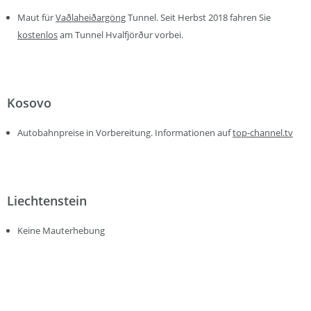
Maut für
Vaðlaheiðargöng
Tunnel. Seit Herbst 2018 fahren Sie
kostenlos
am Tunnel Hvalfjörður vorbei.
Kosovo
Autobahnpreise in Vorbereitung. Informationen auf
top-channel.tv
Liechtenstein
Keine Mauterhebung