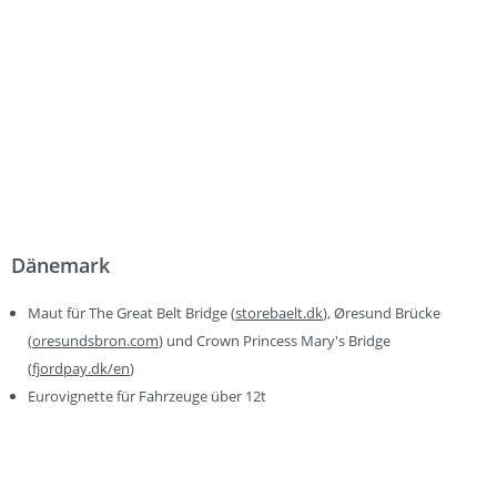
Dänemark
Maut für The Great Belt Bridge (
storebaelt.dk
), Øresund Brücke
(
oresundsbron.com
) und Crown Princess Mary's Bridge
(
fjordpay.dk/en
)
Eurovignette für Fahrzeuge über 12t