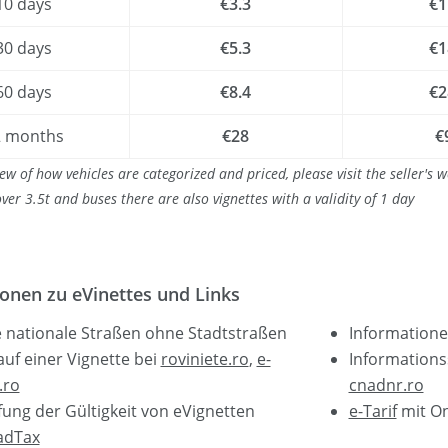
10 days
€3.3
€1
30 days
€5.3
€1
60 days
€8.4
€2
2 months
€28
€
ew of how vehicles are categorized and priced, please visit the seller's 
over 3.5t and buses there are also vignettes with a validity of 1 day
onen zu eVinettes und Links
 nationale Straßen ohne Stadtstraßen
Informatione
auf einer Vignette bei
roviniete.ro
,
e-
Information
.ro
cnadnr.ro
ung der Gültigkeit von eVignetten
e-Tarif
mit On
adTax