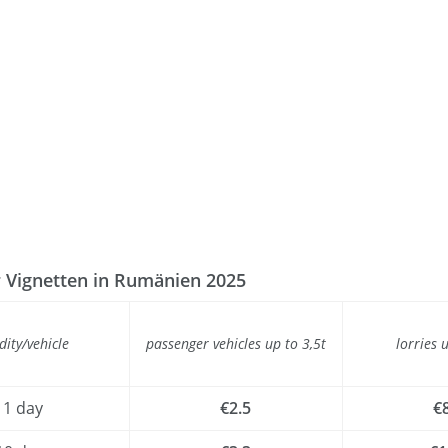
r Vignetten in Rumänien 2025
dity/vehicle
passenger vehicles up to 3,5t
lorries 
1 day
€2.5
€