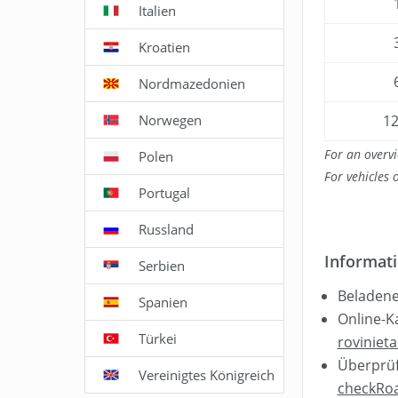
Italien
Kroatien
Nordmazedonien
Norwegen
1
For an overvi
Polen
For vehicles 
Portugal
Russland
Informati
Serbien
Beladene
Spanien
Online-K
Türkei
rovinieta
Überprüf
Vereinigtes Königreich
checkRo