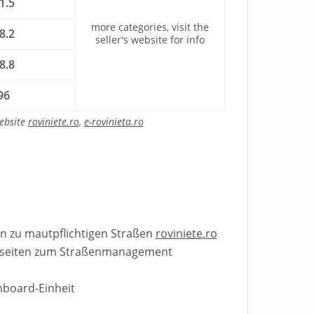
1.5
more categories, visit the
8.2
seller's website for info
8.8
96
website
roviniete.ro
,
e-rovinieta.ro
n zu mautpflichtigen Straßen
roviniete.ro
sseiten zum Straßenmanagement
board-Einheit